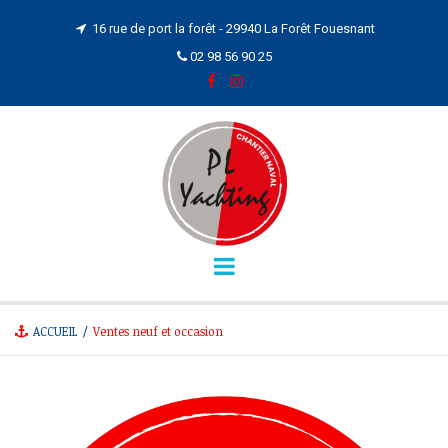
16 rue de port la forêt - 29940 La Forêt Fouesnant

02 98 56 90 25



ACCUEIL
/
Ventes neuf et occasion