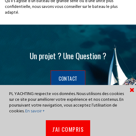
Qu’il s’agisse d’un bateau de grande série ou d’une unité plus
confidentielle, nous savons vous conseiller sur le bateau le plus
adapté.
Un projet ? Une Question ?
CONTACT
PL YACHTING respecte vos données. Nous utilisons des cookies
sur ce site pour améliorer votre expérience et nos contenus. En
poursuivant votre navigation, vous acceptez l’utilisation de
cookies.
En savoir +
© 2021 © PL YACHTING -
Mentions
-
Réalisation agence web IODEFX
J'AI COMPRIS
création de site web sur-mesure dans le Finistère

